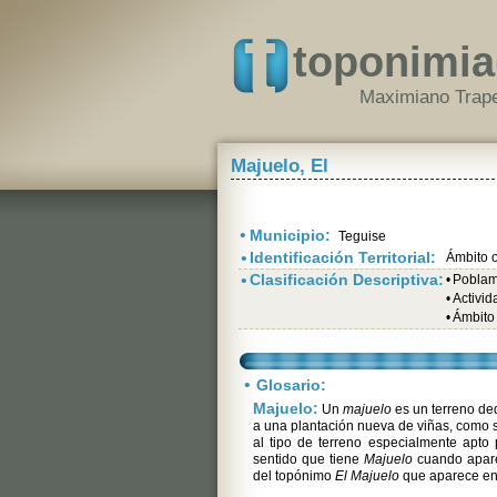
toponimia
Maximiano Trape
Majuelo, El
•
Municipio:
Teguise
•
Identificación Territorial:
Ámbito o
•
Clasificación Descriptiva:
•
Poblami
•
Activi
•
Ámbito 
•
Glosario:
Majuelo:
Un
majuelo
es un terreno ded
a una plantación nueva de viñas, como
al tipo de terreno especialmente apto p
sentido que tiene
Majuelo
cuando apare
del topónimo
El Majuelo
que aparece en 