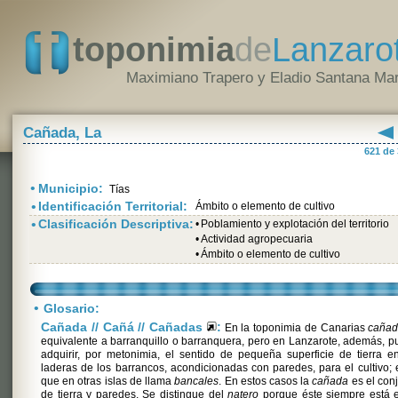
toponimia
de
Lanzaro
Maximiano Trapero y Eladio Santana Mar
Cañada, La
621 de
•
Municipio:
Tías
•
Identificación Territorial:
Ámbito o elemento de cultivo
•
Clasificación Descriptiva:
•
Poblamiento y explotación del territorio
•
Actividad agropecuaria
•
Ámbito o elemento de cultivo
•
Glosario:
Cañada // Cañá // Cañadas
:
En la toponimia de Canarias
caña
equivalente a barranquillo o barranquera, pero en Lanzarote, además, 
adquirir, por metonimia, el sentido de pequeña superficie de tierra e
laderas de los barrancos, acondicionadas con paredes, para el cultivo; 
que en otras islas de llama
bancales
. En estos casos la
cañada
es el con
de tierra y paredes. Se distingue del
natero
porque éste siempre está e