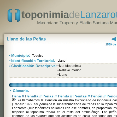
toponimia
de
Lanzaro
Maximiano Trapero y Eladio Santana Mar
Llano de las Peñas
1559 de
•
Municipio:
Teguise
•
Identificación Territorial:
Llano
•
Clasificación Descriptiva:
•
Morfotoponimia
•
Relieve interior
•
Llano
•
Glosario:
Peña // Peñalta // Peñas // Peñita // Peñitas // Peñón // Peñ
:
Ya llamábamos la atención en nuestro
Diccionario de toponimia ca
(Trapero 1999: s.v.
peña
) de la superabundancia de
Peñas
en la toponim
Lanzarote (102 topónimos hallamos con ese nombre), en proporción in
respecto al topónimo
Piedra
en el resto del archipiélago. Las
peña
contrario de las
piedras
, que son accidentes de costa, son todas del inte