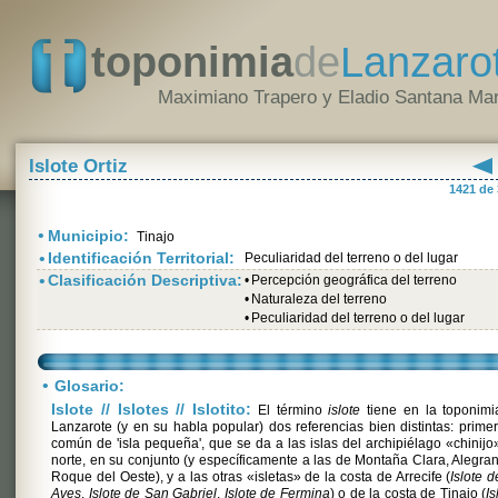
toponimia
de
Lanzaro
Maximiano Trapero y Eladio Santana Mar
Islote Ortiz
1421 de
•
Municipio:
Tinajo
•
Identificación Territorial:
Peculiaridad del terreno o del lugar
•
Clasificación Descriptiva:
•
Percepción geográfica del terreno
•
Naturaleza del terreno
•
Peculiaridad del terreno o del lugar
•
Glosario:
Islote // Islotes // Islotito:
El término
islote
tiene en la toponimi
Lanzarote (y en su habla popular) dos referencias bien distintas: primer
común de 'isla pequeña', que se da a las islas del archipiélago «chinijo
norte, en su conjunto (y específicamente a las de Montaña Clara, Alegra
Roque del Oeste), y a las otras «isletas» de la costa de Arrecife (
Islote d
Aves
,
Islote de San Gabriel
,
Islote de Fermina
) o de la costa de Tinajo (
Is