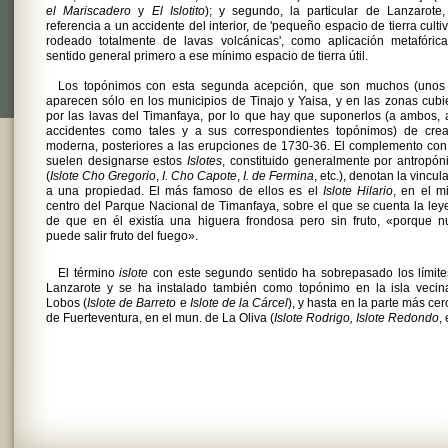
el Mariscadero
y
El Islotito
); y segundo, la particular de Lanzarote
referencia a un accidente del interior, de 'pequeño espacio de tierra culti
rodeado totalmente de lavas volcánicas', como aplicación metafórica
sentido general primero a ese mínimo espacio de tierra útil.
Los topónimos con esta segunda acepción, que son muchos (unos 
aparecen sólo en los municipios de Tinajo y Yaisa, y en las zonas cubi
por las lavas del Timanfaya, por lo que hay que suponerlos (a ambos, 
accidentes como tales y a sus correspondientes topónimos) de crea
moderna, posteriores a las erupciones de 1730-36. El complemento co
suelen designarse estos
Islotes
, constituido generalmente por antropó
(
Islote Cho Gregorio
,
I. Cho Capote
,
I. de Fermina
, etc.), denotan la vincul
a una propiedad. El más famoso de ellos es el
Islote Hilario
, en el m
centro del Parque Nacional de Timanfaya, sobre el que se cuenta la le
de que en él existía una higuera frondosa pero sin fruto, «porque n
puede salir fruto del fuego».
El término
islote
con este segundo sentido ha sobrepasado los límit
Lanzarote y se ha instalado también como topónimo en la isla vecin
Lobos (
Islote de Barreto
e
Islote de la Cárcel
), y hasta en la parte más ce
de Fuerteventura, en el mun. de La Oliva (
Islote Rodrigo, Islote Redondo
, 