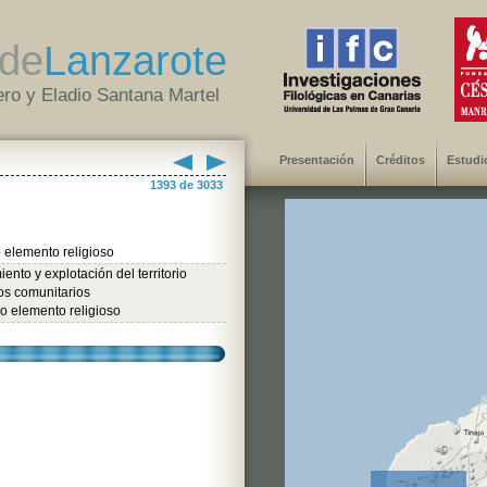
de
Lanzarote
ro y Eladio Santana Martel
Presentación
Créditos
Estudi
1393 de 3033
 elemento religioso
ento y explotación del territorio
os comunitarios
o elemento religioso