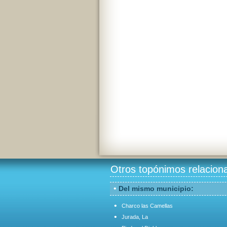
Otros topónimos relacion
•
Del mismo municipio:
•
Charco las Camellas
•
Jurada, La