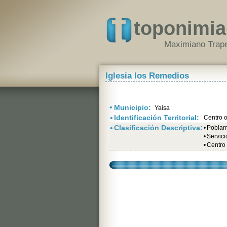
toponimia
Maximiano Trape
Iglesia los Remedios
•
Municipio:
Yaisa
•
Identificación Territorial:
Centro o
•
Clasificación Descriptiva:
•
Poblami
•
Servici
•
Centro 