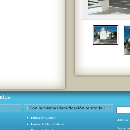
ados
•
Con la misma identificación territorial:
•
Ermita de Guinate
Anterior:
•
Ermita de María Difunta
Siguiente