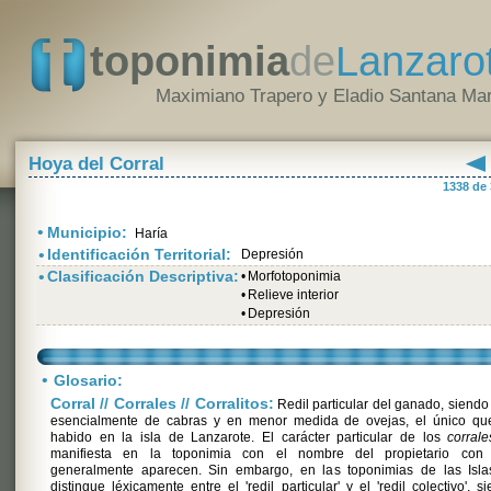
toponimia
de
Lanzaro
Maximiano Trapero y Eladio Santana Mar
Hoya del Corral
1338 de
•
Municipio:
Haría
•
Identificación Territorial:
Depresión
•
Clasificación Descriptiva:
•
Morfotoponimia
•
Relieve interior
•
Depresión
•
Glosario:
Corral // Corrales // Corralitos:
Redil particular del ganado, siendo
esencialmente de cabras y en menor medida de ovejas, el único qu
habido en la isla de Lanzarote. El carácter particular de los
corrale
manifiesta en la toponimia con el nombre del propietario con
generalmente aparecen. Sin embargo, en las toponimias de las Isla
distingue léxicamente entre el 'redil particular' y el 'redil colectivo', s