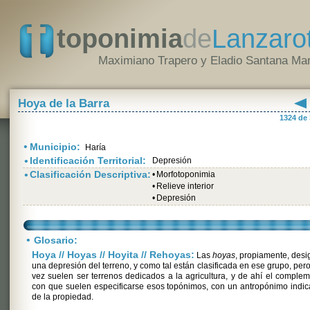
toponimia
de
Lanzaro
Maximiano Trapero y Eladio Santana Mar
Hoya de la Barra
1324 de
•
Municipio:
Haría
•
Identificación Territorial:
Depresión
•
Clasificación Descriptiva:
•
Morfotoponimia
•
Relieve interior
•
Depresión
•
Glosario:
Hoya // Hoyas // Hoyita // Rehoyas:
Las
hoyas
, propiamente, des
una depresión del terreno, y como tal están clasificada en ese grupo, pero
vez suelen ser terrenos dedicados a la agricultura, y de ahí el comple
con que suelen especificarse esos topónimos, con un antropónimo indic
de la propiedad.