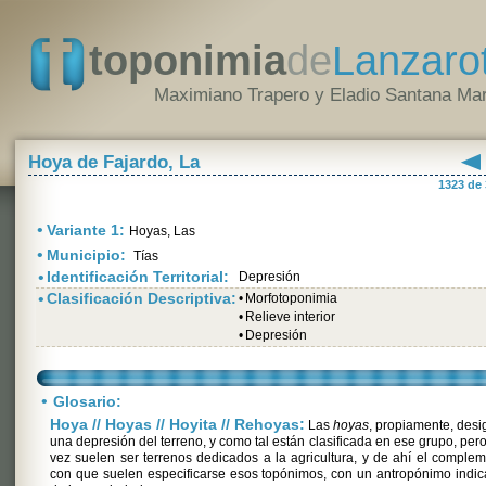
toponimia
de
Lanzaro
Maximiano Trapero y Eladio Santana Mar
Hoya de Fajardo, La
1323 de
•
Variante 1:
Hoyas, Las
•
Municipio:
Tías
•
Identificación Territorial:
Depresión
•
Clasificación Descriptiva:
•
Morfotoponimia
•
Relieve interior
•
Depresión
•
Glosario:
Hoya // Hoyas // Hoyita // Rehoyas:
Las
hoyas
, propiamente, des
una depresión del terreno, y como tal están clasificada en ese grupo, pero
vez suelen ser terrenos dedicados a la agricultura, y de ahí el comple
con que suelen especificarse esos topónimos, con un antropónimo indic