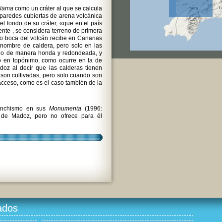
ilama
como un cráter al que se calcula
paredes cubiertas de arena volcánica
el fondo de su cráter, «que en el país
ente-, se considera terreno de primera
r o boca del volcán recibe en Canarias
l nombre de caldera, pero solo en las
do de manera honda y redondeada, y
o en topónimo, como ocurre en la de
oz al decir que las calderas tienen
o son cultivadas, pero solo cuando son
l acceso, como es el caso también de la
uanchismo en sus
Monumenta
(1996:
a de Madoz, pero no ofrece para él
ados