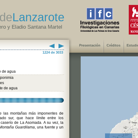
de
Lanzarote
ro y Eladio Santana Martel
Presentación
Créditos
Estudi
1224 de 3033
e de agua
oponimia
les
te de agua
e las montañas más imponentes de
ado sur, que hace límite entre los
l caserío de La Asomada. A su vez, la
 Montaña Guardilama
, una fuente y un