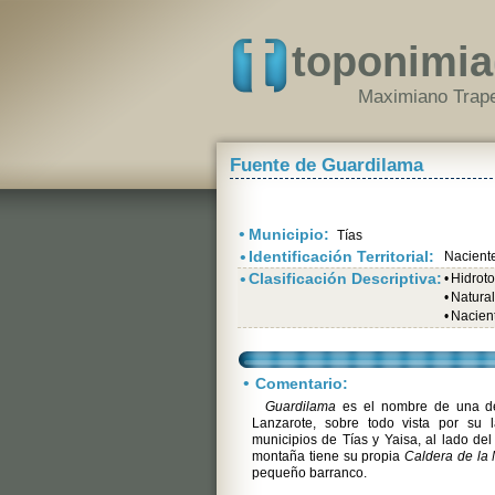
toponimia
Maximiano Trape
Fuente de Guardilama
•
Municipio:
Tías
•
Identificación Territorial:
Nacient
•
Clasificación Descriptiva:
•
Hidrot
•
Natura
•
Nacien
•
Comentario:
Guardilama
es el nombre de una d
Lanzarote, sobre todo vista por su l
municipios de Tías y Yaisa, al lado de
montaña tiene su propia
Caldera de la
pequeño barranco.