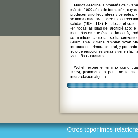
Madoz describe la
Montaña de Guard
más de 1000 años de formación, cuyas 
producen vino, legumbres y cereales, y 
se llama caldera» -especifica correctam
calidad (1986: 118). En efecto, el cráte
(en todas las islas del archipiélago) e
montañas en que ésta se ha configura
se mantiene como tal, se ha convertid
Guardilama. Y tiene también razón Mad
terrenos de primera calidad, y por tant
fruto de erupciones viejas y tienen fáci
Montaña Guardilama.
Wölfel recoge el término como g
1006), justamente a partir de la cit
interpretación alguna.
Otros topónimos relacion