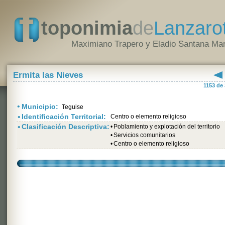
toponimia
de
Lanzaro
Maximiano Trapero y Eladio Santana Mar
Ermita las Nieves
1153 de
•
Municipio:
Teguise
•
Identificación Territorial:
Centro o elemento religioso
•
Clasificación Descriptiva:
•
Poblamiento y explotación del territorio
•
Servicios comunitarios
•
Centro o elemento religioso