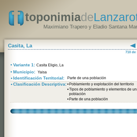
toponimia
de
Lanzaro
Maximiano Trapero y Eladio Santana Mar
Casita, La
710 de
•
Variante 1:
Casita Eligio, La
•
Municipio:
Yaisa
•
Identificación Territorial:
Parte de una población
•
Clasificación Descriptiva:
•
Poblamiento y explotación del territorio
•
Tipos de poblamiento y elementos de u
población
•
Parte de una población