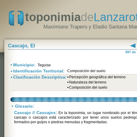
toponimia
de
Lanzaro
Maximiano Trapero y Eladio Santana Mar
Cascajo, El
697 de
•
Municipio:
Teguise
•
Identificación Territorial:
Composición del suelo
•
Clasificación Descriptiva:
•
Percepción geográfica del terreno
•
Naturaleza del terreno
•
Composición del suelo
•
Glosario:
Cascajo // Cascajos:
En la toponimia, un lugar nombrado por el té
cascajo o cascajos está caracterizado por tener unos suelos pedrego
formados por guijos o piedras menudas y fragmentadas.