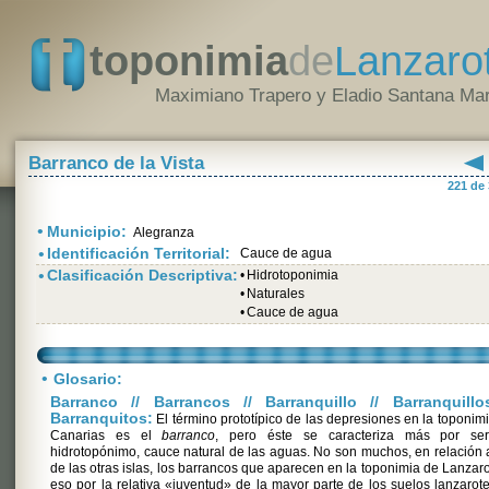
toponimia
de
Lanzaro
Maximiano Trapero y Eladio Santana Mar
Barranco de la Vista
221 de
•
Municipio:
Alegranza
•
Identificación Territorial:
Cauce de agua
•
Clasificación Descriptiva:
•
Hidrotoponimia
•
Naturales
•
Cauce de agua
•
Glosario:
Barranco // Barrancos // Barranquillo // Barranquillo
Barranquitos:
El término prototípico de las depresiones en la toponim
Canarias es el
barranco
, pero éste se caracteriza más por se
hidrotopónimo, cauce natural de las aguas. No son muchos, en relación 
de las otras islas, los barrancos que aparecen en la toponimia de Lanzaro
eso por la relativa «juventud» de la mayor parte de los suelos lanzarot