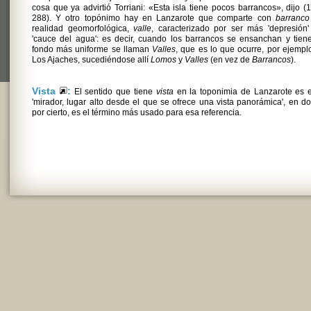
cosa que ya advirtió Torriani: «Esta isla tiene pocos barrancos», dijo (
288). Y otro topónimo hay en Lanzarote que comparte con
barranco
realidad geomorfológica,
valle
, caracterizado por ser más 'depresión
'cauce del agua': es decir, cuando los barrancos se ensanchan y tien
fondo más uniforme se llaman
Valles
, que es lo que ocurre, por ejempl
Los Ajaches, sucediéndose allí
Lomos
y
Valles
(en vez de
Barrancos
).
Vista
:
El sentido que tiene
vista
en la toponimia de Lanzarote es e
'mirador, lugar alto desde el que se ofrece una vista panorámica', en d
por cierto, es el término más usado para esa referencia.