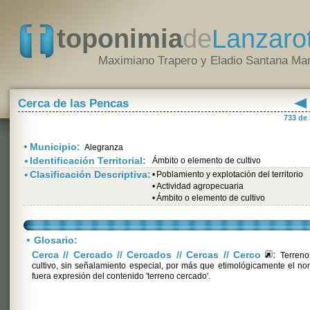
toponimia
de
Lanzaro
Maximiano Trapero y Eladio Santana Mar
Cerca de las Pencas
733 de
•
Municipio:
Alegranza
•
Identificación Territorial:
Ámbito o elemento de cultivo
•
Clasificación Descriptiva:
•
Poblamiento y explotación del territorio
•
Actividad agropecuaria
•
Ámbito o elemento de cultivo
•
Glosario:
Cerca // Cercado // Cercados // Cercas // Cerco
:
Terreno
cultivo, sin señalamiento especial, por más que etimológicamente el n
fuera expresión del contenido 'terreno cercado'.