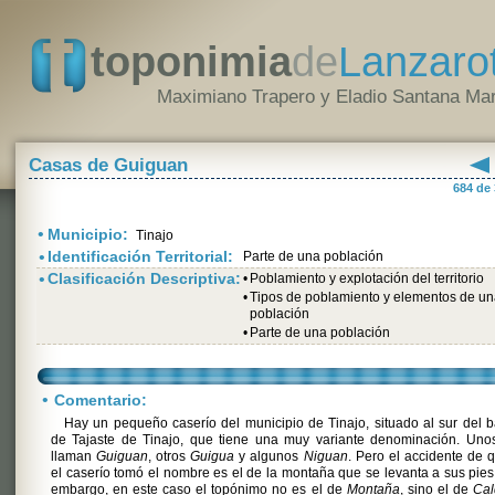
toponimia
de
Lanzaro
Maximiano Trapero y Eladio Santana Mar
Casas de Guiguan
684 de
•
Municipio:
Tinajo
•
Identificación Territorial:
Parte de una población
•
Clasificación Descriptiva:
•
Poblamiento y explotación del territorio
•
Tipos de poblamiento y elementos de u
población
•
Parte de una población
•
Comentario:
Hay un pequeño caserío del municipio de Tinajo, situado al sur del b
de Tajaste de Tinajo, que tiene una muy variante denominación. Unos
llaman
Guiguan
, otros
Guigua
y algunos
Niguan
. Pero el accidente de 
el caserío tomó el nombre es el de la montaña que se levanta a sus pies
embargo, en este caso el topónimo no es el de
Montaña
, sino el de
Cal