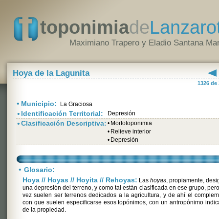
toponimia
de
Lanzaro
Maximiano Trapero y Eladio Santana Mar
Hoya de la Lagunita
1326 de
•
Municipio:
La Graciosa
•
Identificación Territorial:
Depresión
•
Clasificación Descriptiva:
•
Morfotoponimia
•
Relieve interior
•
Depresión
•
Glosario:
Hoya // Hoyas // Hoyita // Rehoyas:
Las
hoyas
, propiamente, des
una depresión del terreno, y como tal están clasificada en ese grupo, pero
vez suelen ser terrenos dedicados a la agricultura, y de ahí el comple
con que suelen especificarse esos topónimos, con un antropónimo indic
de la propiedad.