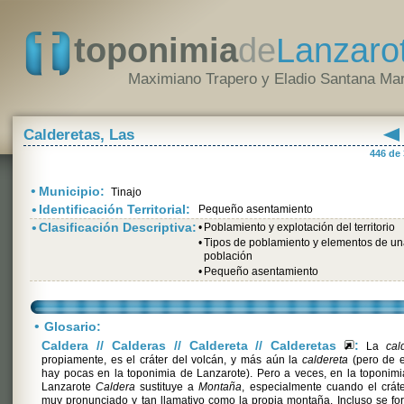
toponimia
de
Lanzaro
Maximiano Trapero y Eladio Santana Mar
Calderetas, Las
446 de
•
Municipio:
Tinajo
•
Identificación Territorial:
Pequeño asentamiento
•
Clasificación Descriptiva:
•
Poblamiento y explotación del territorio
•
Tipos de poblamiento y elementos de u
población
•
Pequeño asentamiento
•
Glosario:
Caldera // Calderas // Caldereta // Calderetas
:
La
cal
propiamente, es el cráter del volcán, y más aún la
caldereta
(pero de e
hay pocas en la toponimia de Lanzarote). Pero a veces, en la toponim
Lanzarote
Caldera
sustituye a
Montaña
, especialmente cuando el crát
muy pronunciado y tan llamativo como la propia montaña. Incluso se f