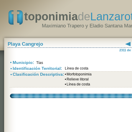
toponimia
de
Lanzaro
Maximiano Trapero y Eladio Santana Mar
Playa Cangrejo
2311 de
•
Municipio:
Tías
•
Identificación Territorial:
Línea de costa
•
Clasificación Descriptiva:
•
Morfotoponimia
•
Relieve litoral
•
Línea de costa