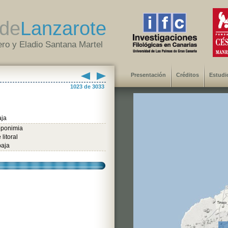
de
Lanzarote
ro y Eladio Santana Martel
Presentación
Créditos
Estudi
1023 de 3033
aja
oponimia
litoral
baja