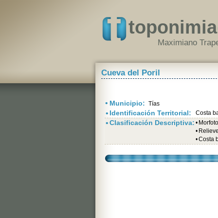
toponimia
Maximiano Trape
Cueva del Poril
•
Municipio:
Tías
•
Identificación Territorial:
Costa b
•
Clasificación Descriptiva:
•
Morfot
•
Relieve 
•
Costa 