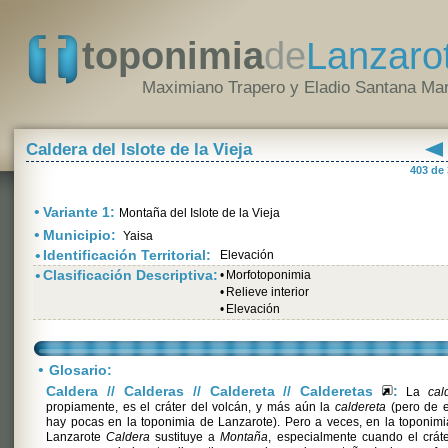
toponimia
de
Lanzaro
Maximiano Trapero y Eladio Santana Mar
Caldera del Islote de la Vieja
403 de
•
Variante 1:
Montaña del Islote de la Vieja
•
Municipio:
Yaisa
•
Identificación Territorial:
Elevación
•
Clasificación Descriptiva:
•
Morfotoponimia
•
Relieve interior
•
Elevación
•
Glosario:
Caldera // Calderas // Caldereta // Calderetas
:
La
cal
propiamente, es el cráter del volcán, y más aún la
caldereta
(pero de e
hay pocas en la toponimia de Lanzarote). Pero a veces, en la toponim
Lanzarote
Caldera
sustituye a
Montaña
, especialmente cuando el crát