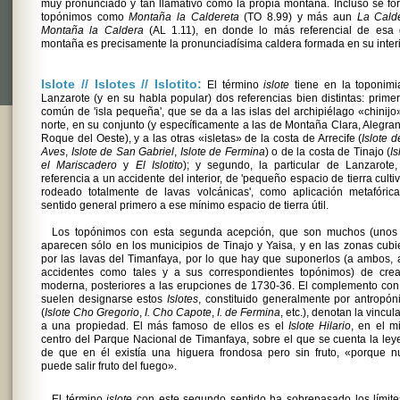
muy pronunciado y tan llamativo como la propia montaña. Incluso se f
topónimos como
Montaña la Caldereta
(TO 8.99) y más aun
La Calde
Montaña la Caldera
(AL 1.11), en donde lo más referencial de esa 
montaña es precisamente la pronunciadísima caldera formada en su interi
Islote // Islotes // Islotito:
El término
islote
tiene en la toponimi
Lanzarote (y en su habla popular) dos referencias bien distintas: primer
común de 'isla pequeña', que se da a las islas del archipiélago «chinijo
norte, en su conjunto (y específicamente a las de Montaña Clara, Alegra
Roque del Oeste), y a las otras «isletas» de la costa de Arrecife (
Islote d
Aves
,
Islote de San Gabriel
,
Islote de Fermina
) o de la costa de Tinajo (
Is
el Mariscadero
y
El Islotito
); y segundo, la particular de Lanzarote
referencia a un accidente del interior, de 'pequeño espacio de tierra culti
rodeado totalmente de lavas volcánicas', como aplicación metafórica
sentido general primero a ese mínimo espacio de tierra útil.
Los topónimos con esta segunda acepción, que son muchos (unos 
aparecen sólo en los municipios de Tinajo y Yaisa, y en las zonas cubi
por las lavas del Timanfaya, por lo que hay que suponerlos (a ambos, 
accidentes como tales y a sus correspondientes topónimos) de crea
moderna, posteriores a las erupciones de 1730-36. El complemento co
suelen designarse estos
Islotes
, constituido generalmente por antropó
(
Islote Cho Gregorio
,
I. Cho Capote
,
I. de Fermina
, etc.), denotan la vincul
a una propiedad. El más famoso de ellos es el
Islote Hilario
, en el m
centro del Parque Nacional de Timanfaya, sobre el que se cuenta la le
de que en él existía una higuera frondosa pero sin fruto, «porque n
puede salir fruto del fuego».
El término
islote
con este segundo sentido ha sobrepasado los límit