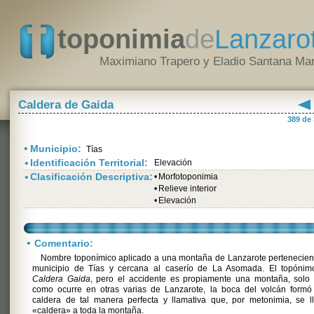
toponimia
de
Lanzaro
Maximiano Trapero y Eladio Santana Mar
Caldera de Gaida
389 de
•
Municipio:
Tías
•
Identificación Territorial:
Elevación
•
Clasificación Descriptiva:
•
Morfotoponimia
•
Relieve interior
•
Elevación
•
Comentario:
Nombre toponímico aplicado a una montaña de Lanzarote pertenecien
municipio de Tías y cercana al caserío de La Asomada. El topónim
Caldera Gaida
, pero el accidente es propiamente una montaña, solo 
como ocurre en otras varias de Lanzarote, la boca del volcán formó
caldera de tal manera perfecta y llamativa que, por metonimia, se l
«caldera» a toda la montaña.