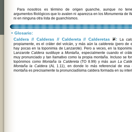
Para nosotros es término de origen guanche, aunque no ten
argumentos filológicos que lo avalen ni aparezca en los
Monumenta
de Wö
ni en ninguna otra lista de guanchismos.
•
Glosario:
Caldera // Calderas // Caldereta // Calderetas
:
La
cal
propiamente, es el cráter del volcán, y más aún la
caldereta
(pero de e
hay pocas en la toponimia de Lanzarote). Pero a veces, en la toponim
Lanzarote
Caldera
sustituye a
Montaña
, especialmente cuando el crát
muy pronunciado y tan llamativo como la propia montaña. Incluso se f
topónimos como
Montaña la Caldereta
(TO 8.99) y más aun
La Calde
Montaña la Caldera
(AL 1.11), en donde lo más referencial de esa 
montaña es precisamente la pronunciadísima caldera formada en su interi