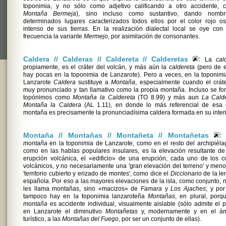
toponimia, y no sólo como adjetivo calificando a otro accidente, 
Montaña Bermeja
), sino incluso como sustantivo, dando nomb
determinados lugares caracterizados todos ellos por el color rojo o
intenso de sus tierras. En la realización dialectal local se oye co
frecuencia la variante
Mermejo
, por asimilación de consonantes.
Caldera // Calderas // Caldereta // Calderetas
:
La
cal
propiamente, es el cráter del volcán, y más aún la
caldereta
(pero de e
hay pocas en la toponimia de Lanzarote). Pero a veces, en la toponim
Lanzarote
Caldera
sustituye a
Montaña
, especialmente cuando el crát
muy pronunciado y tan llamativo como la propia montaña. Incluso se f
topónimos como
Montaña la Caldereta
(TO 8.99) y más aun
La Calde
Montaña la Caldera
(AL 1.11), en donde lo más referencial de esa 
montaña es precisamente la pronunciadísima caldera formada en su interi
Montaña // Montañas // Montañeta // Montañetas
:
montaña
en la toponimia de Lanzarote, como en el resto del archipiéla
como en las hablas populares insulares, es la elevación resultante d
erupción volcánica, el «edificio» de una erupción, cada uno de los 
volcánicos, y no necesariamente una 'gran elevación del terreno' y men
'territorio cubierto y erizado de montes', como dice el
Diccionario
de la le
española. Por eso a las mayores elevaciones de la isla, como conjunto, 
les llama montañas, sino «macizos» de
Famara
y
Los Ajaches
; y po
tampoco hay en la toponimia lanzaroteña
Montañas
, en plural, porq
montaña
es accidente individual, visualmente aislable (sólo admite el p
en Lanzarote el diminutivo
Montañetas
y, modernamente y en el ám
turístico, a las
Montañas del Fuego
, por ser un conjunto de ellas).