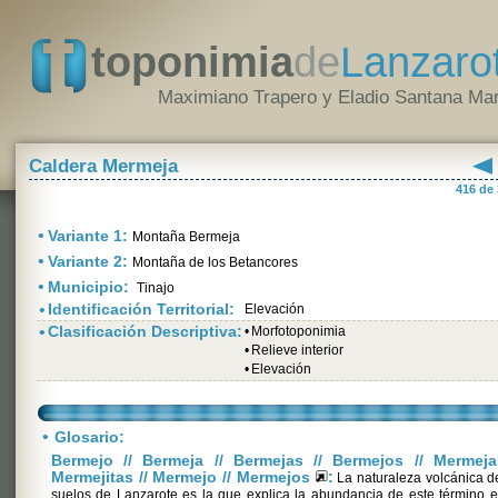
toponimia
de
Lanzaro
Maximiano Trapero y Eladio Santana Mar
Caldera Mermeja
416 de
•
Variante 1:
Montaña Bermeja
•
Variante 2:
Montaña de los Betancores
•
Municipio:
Tinajo
•
Identificación Territorial:
Elevación
•
Clasificación Descriptiva:
•
Morfotoponimia
•
Relieve interior
•
Elevación
•
Glosario:
Bermejo // Bermeja // Bermejas // Bermejos // Mermeja
Mermejitas // Mermejo // Mermejos
:
La naturaleza volcánica d
suelos de Lanzarote es la que explica la abundancia de este término 