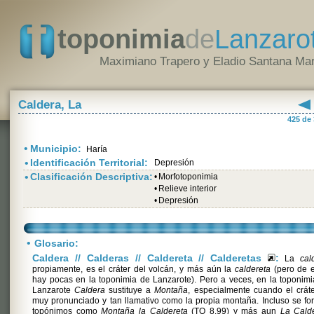
toponimia
de
Lanzaro
Maximiano Trapero y Eladio Santana Mar
Caldera, La
425 de
•
Municipio:
Haría
•
Identificación Territorial:
Depresión
•
Clasificación Descriptiva:
•
Morfotoponimia
•
Relieve interior
•
Depresión
•
Glosario:
Caldera // Calderas // Caldereta // Calderetas
:
La
cal
propiamente, es el cráter del volcán, y más aún la
caldereta
(pero de e
hay pocas en la toponimia de Lanzarote). Pero a veces, en la toponim
Lanzarote
Caldera
sustituye a
Montaña
, especialmente cuando el crát
muy pronunciado y tan llamativo como la propia montaña. Incluso se f
topónimos como
Montaña la Caldereta
(TO 8.99) y más aun
La Calde