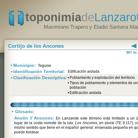
toponimia
de
Lanzaro
Maximiano Trapero y Eladio Santana Mar
Cortijo de los Ancones
887 de
•
Municipio:
Teguise
•
Identificación Territorial:
Edificación aislada
•
Clasificación Descriptiva:
•
Poblamiento y explotación del territorio
•
Tipos de poblamiento y elementos de u
población
•
Edificación aislada
•
Glosario:
Ancón // Ancones:
En Lanzarote este término está limitado a un 
lugar de la costa noreste de la isla:
Los Ancones
, en plural (TE 9.117), c
mismo sentido que tiene en el español general: ensenada pequeña en q
puede fondear.