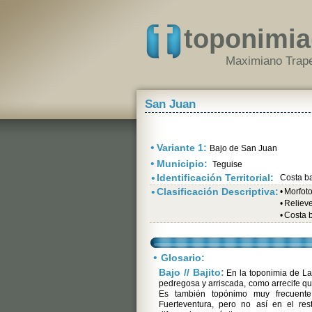
toponimia
Maximiano Trape
San Juan
•
Variante 1:
Bajo de San Juan
•
Municipio:
Teguise
•
Identificación Territorial:
Costa b
•
Clasificación Descriptiva:
•
Morfot
•
Relieve 
•
Costa 
•
Glosario:
Bajo // Bajito:
En la toponimia de La
pedregosa y arriscada, como arrecife qu
Es también topónimo muy frecuent
Fuerteventura, pero no así en el res