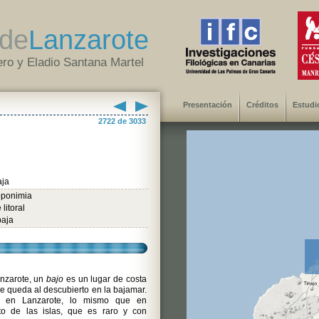
de
Lanzarote
ro y Eladio Santana Martel
Presentación
Créditos
Estudi
2722 de 3033
aja
oponimia
litoral
baja
nzarote, un
bajo
es un lugar de costa
e queda al descubierto en la bajamar.
e en Lanzarote, lo mismo que en
to de las islas, que es raro y con