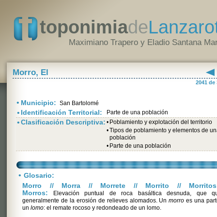
toponimia
de
Lanzaro
Maximiano Trapero y Eladio Santana Mar
Morro, El
2041 de
•
Municipio:
San Bartolomé
•
Identificación Territorial:
Parte de una población
•
Clasificación Descriptiva:
•
Poblamiento y explotación del territorio
•
Tipos de poblamiento y elementos de u
población
•
Parte de una población
•
Glosario:
Morro // Morra // Morrete // Morrito // Morritos
Morros:
Elevación puntual de roca basáltica desnuda, que q
generalmente de la erosión de relieves alomados. Un
morro
es una part
un
lomo
: el remate rocoso y redondeado de un lomo.