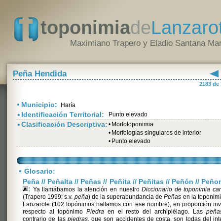
toponimia
de
Lanzaro
Maximiano Trapero y Eladio Santana Mar
Peña Hendida
2183 de
•
Municipio:
Haría
•
Identificación Territorial:
Punto elevado
•
Clasificación Descriptiva:
•
Morfotoponimia
•
Morfologías singulares de interior
•
Punto elevado
•
Glosario:
Peña // Peñalta // Peñas // Peñita // Peñitas // Peñón // Peñ
:
Ya llamábamos la atención en nuestro
Diccionario de toponimia ca
(Trapero 1999: s.v.
peña
) de la superabundancia de
Peñas
en la toponim
Lanzarote (102 topónimos hallamos con ese nombre), en proporción in
respecto al topónimo
Piedra
en el resto del archipiélago. Las
peña
contrario de las
piedras
, que son accidentes de costa, son todas del inte