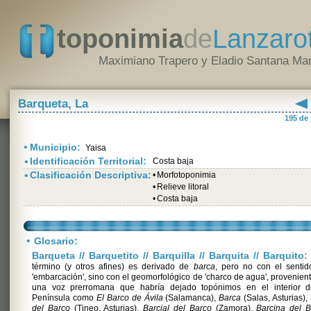
toponimia
de
Lanzaro
Maximiano Trapero y Eladio Santana Mar
Barqueta, La
195 de
•
Municipio:
Yaisa
•
Identificación Territorial:
Costa baja
•
Clasificación Descriptiva:
•
Morfotoponimia
•
Relieve litoral
•
Costa baja
•
Glosario:
Barqueta // Barquetito // Barquilla // Barquita // Barquito:
término (y otros afines) es derivado de
barca
, pero no con el sentid
'embarcación', sino con el geomorfológico de 'charco de agua', provenien
una voz prerromana que habría dejado topónimos en el interior d
Península como
El Barco de Ávila
(Salamanca),
Barca
(Salas, Asturias),
del Barco
(Tineo, Asturias),
Barcial del Barco
(Zamora),
Barcina del B