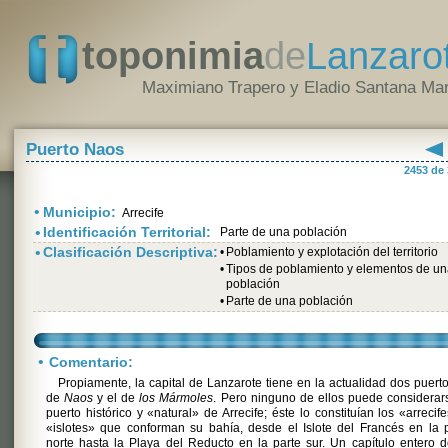
toponimia
de
Lanzaro
Maximiano Trapero y Eladio Santana Mar
Puerto Naos
2453 de
•
Municipio:
Arrecife
•
Identificación Territorial:
Parte de una población
•
Clasificación Descriptiva:
•
Poblamiento y explotación del territorio
•
Tipos de poblamiento y elementos de u
población
•
Parte de una población
•
Comentario:
Propiamente, la capital de Lanzarote tiene en la actualidad dos puerto
de
Naos
y el de
los Mármoles
. Pero ninguno de ellos puede considerar
puerto histórico y «natural» de Arrecife; éste lo constituían los «arrecif
«islotes» que conforman su bahía, desde el Islote del Francés en la 
norte hasta la Playa del Reducto en la parte sur. Un capítulo entero 