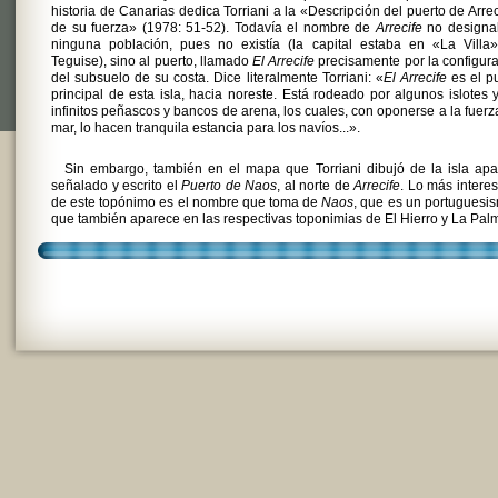
historia de Canarias dedica Torriani a la «Descripción del puerto de Arrec
de su fuerza» (1978: 51-52). Todavía el nombre de
Arrecife
no designa
ninguna población, pues no existía (la capital estaba en «La Villa»
Teguise), sino al puerto, llamado
El Arrecife
precisamente por la configur
del subsuelo de su costa. Dice literalmente Torriani: «
El Arrecife
es el p
principal de esta isla, hacia noreste. Está rodeado por algunos islotes 
infinitos peñascos y bancos de arena, los cuales, con oponerse a la fuerz
mar, lo hacen tranquila estancia para los navíos...».
Sin embargo, también en el mapa que Torriani dibujó de la isla ap
señalado y escrito el
Puerto de Naos
, al norte de
Arrecife
. Lo más intere
de este topónimo es el nombre que toma de
Naos
, que es un portuguesi
que también aparece en las respectivas toponimias de El Hierro y La Pal