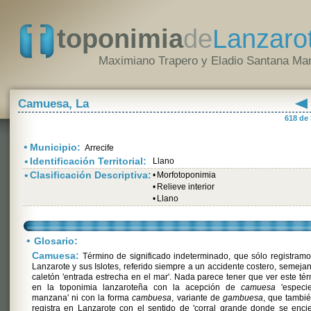
toponimia
de
Lanzaro
Maximiano Trapero y Eladio Santana Mar
Camuesa, La
618 de
•
Municipio:
Arrecife
•
Identificación Territorial:
Llano
•
Clasificación Descriptiva:
•
Morfotoponimia
•
Relieve interior
•
Llano
•
Glosario:
Camuesa:
Término de significado indeterminado, que sólo registram
Lanzarote y sus Islotes, referido siempre a un accidente costero, semejan
caletón 'entrada estrecha en el mar'. Nada parece tener que ver este té
en la toponimia lanzaroteña con la acepción de
camuesa
'especi
manzana' ni con la forma
cambuesa
, variante de
gambuesa
, que tambi
registra en Lanzarote con el sentido de 'corral grande donde se enci