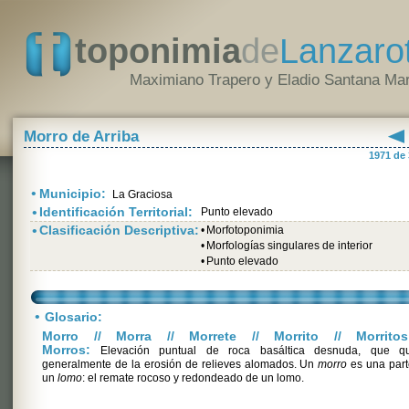
toponimia
de
Lanzaro
Maximiano Trapero y Eladio Santana Mar
Morro de Arriba
1971 de
•
Municipio:
La Graciosa
•
Identificación Territorial:
Punto elevado
•
Clasificación Descriptiva:
•
Morfotoponimia
•
Morfologías singulares de interior
•
Punto elevado
•
Glosario:
Morro // Morra // Morrete // Morrito // Morritos
Morros:
Elevación puntual de roca basáltica desnuda, que q
generalmente de la erosión de relieves alomados. Un
morro
es una part
un
lomo
: el remate rocoso y redondeado de un lomo.