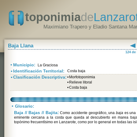
toponimia
de
Lanzaro
Maximiano Trapero y Eladio Santana Mar
Baja Llana
124 de
•
Municipio:
La Graciosa
•
Identificación Territorial:
Costa baja
•
Clasificación Descriptiva:
•
Morfotoponimia
•
Relieve litoral
•
Costa baja
•
Glosario:
Baja // Bajas // Bajita:
Como accidente geográfico, una
baja
es una 
eminente cercana a la costa que queda al descubierto en marea baja
topónimo frecuentísimo en Lanzarote, como por lo general en todas las isl