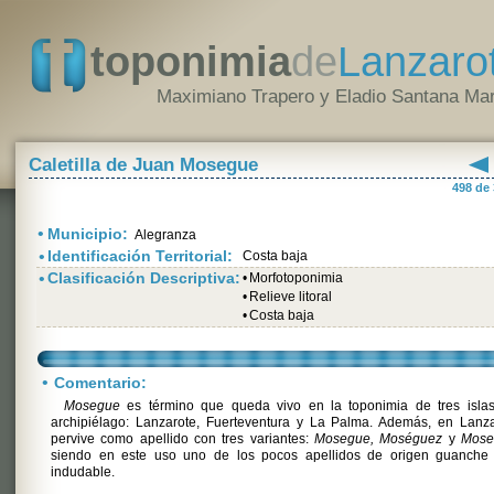
toponimia
de
Lanzaro
Maximiano Trapero y Eladio Santana Mar
Caletilla de Juan Mosegue
498 de
•
Municipio:
Alegranza
•
Identificación Territorial:
Costa baja
•
Clasificación Descriptiva:
•
Morfotoponimia
•
Relieve litoral
•
Costa baja
•
Comentario:
Mosegue
es término que queda vivo en la toponimia de tres islas
archipiélago: Lanzarote, Fuerteventura y La Palma. Además, en Lanza
pervive como apellido con tres variantes:
Mosegue, Moséguez
y
Mose
siendo en este uso uno de los pocos apellidos de origen guanche 
indudable.