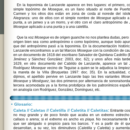
En la toponimia de Lanzarote aparece en tres lugares: el primero, c
simple topónimo de
Mosegue
, es un llano situado al norte de Puert
Carmen y los otros dos están en zona de costa al noreste del islot
Alegranza: uno de ellos con el simple nombre de
Mosegue
aplicado a
punta, a un jameo y a un morro, y el otro con el claro antropónimo de
Mosegue
aplicado a una punta y a una caletilla.
Que la voz
Mosegue
es de origen guanche no nos plantea dudas, pero 
origen bien sea como antropónimo o como topónimo, aunque todo apun
que del antropónimo pasó a la toponimia. En la documentación históri
Lanzarote encontramos a un tal Marcos
Mosegue
con la condición de cau
en un documento de 1618 del escribano Salvador de Quintana Castrillo (
Jiménez y Sánchez González: 2003, doc. 62); y unos años más tarde
1629, en otro documento del Cabildo de Lanzarote, aparece un tal 
Rodríguez
Moseque
vecino de Teguise a quien se le adjudica la limpie
la mareta de la Villa (Bruquetas 1997: doc. 35). En la actualidad, 
dijimos, el apellido pervive en Lanzarote bajo las tres variantes
Mose
Moseque
y
Moséguez
, las dos primeros por alternancia de sonora/sorda
tercera acomodada ya a la forma prototípica de los patronímicos españ
en analogía con Rodríguez, González, Domínguez, etc.
•
Glosario:
Caleta // Caletas // Caletilla // Caletita // Caletitas:
Entrante cos
no muy grande y de poco fondo que acaba en un extremo estrecho
callaos o arena; si el extremo es ancho es
playa
. No necesariamente 
que ser abrigado o propicio para los barcos. Y es a partir de él qu
desarrollan, a su vez, los diminutivos (
Caletilla
y
Caletita
) y aumenta