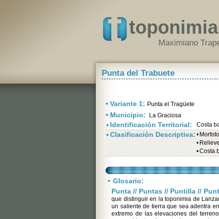
toponimia
Maximiano Trape
Punta del Trabuete
•
Variante 1:
Punta el Tragüete
•
Municipio:
La Graciosa
•
Identificación Territorial:
Costa b
•
Clasificación Descriptiva:
•
Morfot
•
Relieve 
•
Costa 
•
Glosario:
Punta // Puntas // Puntilla // Pun
que distinguir en la toponimia de Lanzar
un saliente de tierra que sea adentra en
extremo de las elevaciones del terren