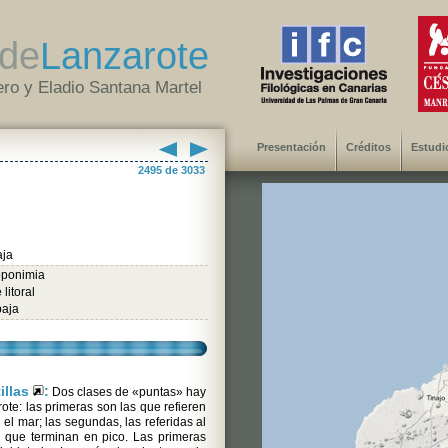
de
Lanzarote
ro y Eladio Santana Martel
Presentación
Créditos
Estudi
2495 de 3033
aja
oponimia
litoral
baja
tillas
:
Dos clases de «puntas» hay
ote: las primeras son las que refieren
 el mar; las segundas, las referidas al
o que terminan en pico. Las primeras