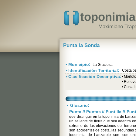
toponimia
Maximiano Trape
Punta la Sonda
•
Municipio:
La Graciosa
•
Identificación Territorial:
Costa b
•
Clasificación Descriptiva:
•
Morfot
•
Relieve 
•
Costa 
•
Glosario:
Punta // Puntas // Puntilla // Pun
que distinguir en la toponimia de Lanzar
un saliente de tierra que sea adentra en
extremo de las elevaciones del terren
son accidentes de costa, las segundas d
toponimia de Lanzarote son, con una