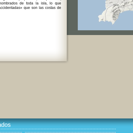
ombrados de toda la isla, lo que
accidentadas» que son las costas de
ados