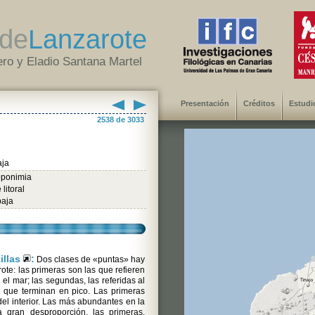
de
Lanzarote
ro y Eladio Santana Martel
Presentación
Créditos
Estudi
2538 de 3033
aja
oponimia
litoral
baja
tillas
:
Dos clases de «puntas» hay
ote: las primeras son las que refieren
 el mar; las segundas, las referidas al
o que terminan en pico. Las primeras
el interior. Las más abundantes en la
 gran desproporción, las primeras,