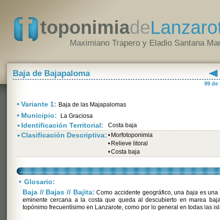
toponimia
de
Lanzaro
Maximiano Trapero y Eladio Santana Mar
Baja de Bajapaloma
99 de
•
Variante 1:
Baja de las Majapalomas
•
Municipio:
La Graciosa
•
Identificación Territorial:
Costa baja
•
Clasificación Descriptiva:
•
Morfotoponimia
•
Relieve litoral
•
Costa baja
•
Glosario:
Baja // Bajas // Bajita:
Como accidente geográfico, una
baja
es una 
eminente cercana a la costa que queda al descubierto en marea baja
topónimo frecuentísimo en Lanzarote, como por lo general en todas las isl