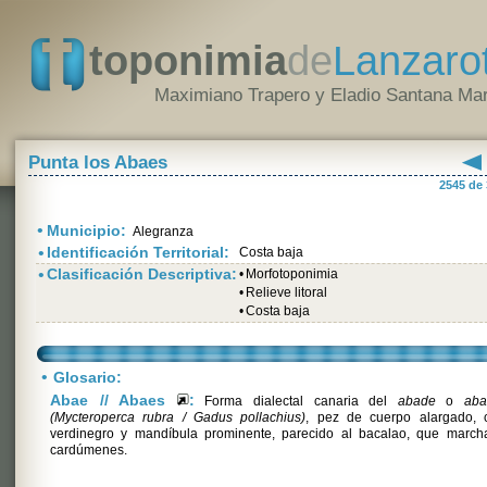
toponimia
de
Lanzaro
Maximiano Trapero y Eladio Santana Mar
Punta los Abaes
2545 de
•
Municipio:
Alegranza
•
Identificación Territorial:
Costa baja
•
Clasificación Descriptiva:
•
Morfotoponimia
•
Relieve litoral
•
Costa baja
•
Glosario:
Abae // Abaes
:
Forma dialectal canaria del
abade
o
aba
(Mycteroperca rubra / Gadus pollachius)
, pez de cuerpo alargado, c
verdinegro y mandíbula prominente, parecido al bacalao, que march
cardúmenes.