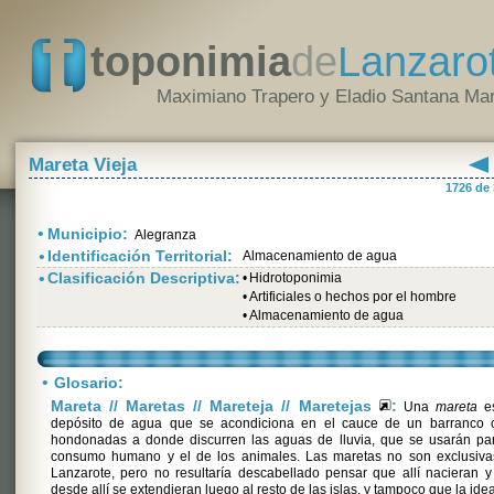
toponimia
de
Lanzaro
Maximiano Trapero y Eladio Santana Mar
Mareta Vieja
1726 de
•
Municipio:
Alegranza
•
Identificación Territorial:
Almacenamiento de agua
•
Clasificación Descriptiva:
•
Hidrotoponimia
•
Artificiales o hechos por el hombre
•
Almacenamiento de agua
•
Glosario:
Mareta // Maretas // Mareteja // Maretejas
:
Una
mareta
e
depósito de agua que se acondiciona en el cauce de un barranco 
hondonadas a donde discurren las aguas de lluvia, que se usarán par
consumo humano y el de los animales. Las maretas no son exclusiva
Lanzarote, pero no resultaría descabellado pensar que allí nacieran 
desde allí se extendieran luego al resto de las islas, y tampoco que la idea