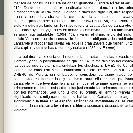
manera de construirlas fuera de origen guanche (Cabrera Pérez
et alii
1
115). Desde luego llamó extraordinariamente la atención a los prim
historiadores de la isla. Abreu Galindo, a fines del siglo XVI, dice respec
agua, «que no hay otra sino la que llueve, la cual recogen en
maret
charcos grandes hechos a mano, de piedras» (1977: 58). Y el Padre S
siglo y medio más tarde, en 1678, se refiere a las
maretas
de Lanzarote, 
son unos hoyos muy grandes en donde la conservan de uno a otro invie
es agua muy saludable» (1994: 46). Y ya en el último tercio del siglo 
insiste Viera en que «la escasez de fuentes ha obligado a los habitant
Lanzarote a recoger las lluvias en aquella gran
mareta
que tienen junto
villa capital, y en muchas cisternas y norias» (1982b: v.
Fuente
).
La palabra
mareta
está en la toponimia de todas las islas, excepto 
Gomera, y con la particularidad de que en La Palma designa los charc
las costas que servían para endulzar los chochos. El DHEC de Corral
Corbella lo considera simple canarismo a partir de
mar
+ el sufijo
et
DHEHC de Morera, sin embargo, lo considera galicismo traído por
conquistadores normandos, y se basa para ello en ser precisam
Lanzarote y Fuerteventura las islas en que el término
mareta
se as
primeramente, siendo estas dos islas justamente las primeras conquis
por los normandos. Sea uno u otro su origen, el término
mareta
y
significado se configuraron en las hablas de Canarias al margen
significado que tiene en el español estándar de 'movimiento de las ola
mar cuando empiezan a levantarse, o bien a sosegarse después de agit
violenta'.