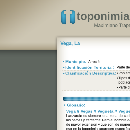
toponimia
Maximiano Trape
Vega, La
•
Municipio:
Arrecife
•
Identificación Territorial:
Parte d
•
Clasificación Descriptiva:
•
Poblami
•
Tipos 
poblac
•
Parte 
•
Glosario:
Vega // Vegas // Vegueta // Vegu
Lanzarote es siempre una zona de cult
las
cercas
y
cercados
. Pero el nombre d
de mayor extensión y que son, de maner
eso en la toponimia aparecen especific