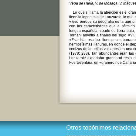
Vega de Haría
,
V. de Mosaga
,
V. Mágue
Lo que sí llama la atención es el gr
tiene la toponimia de Lanzarote, la que 
y eso porque su geografía es la que p
con las características que al términ
lengua española: «parte de tierra baja, 
Torriani advirtió a finales del siglo XV
«Esta isla -escribe- tiene pocos barran
hermosísimas llanuras, en donde el depó
cenizas de aquellos volcanes, da una 
(1978: 288). Tan abundantes eran las 
Lanzarote exportaba granos al resto de
Fuerteventura, en «granero» de Canaria
Otros topónimos relacion