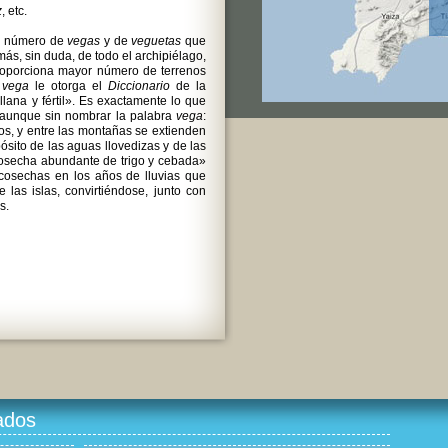
z
, etc.
an número de
vegas
y de
veguetas
que
más, sin duda, de todo el archipiélago,
roporciona mayor número de terrenos
o
vega
le otorga el
Diccionario
de la
llana y fértil». Es exactamente lo que
I, aunque sin nombrar la palabra
vega
:
cos, y entre las montañas se extienden
sito de las aguas llovedizas y de las
cosecha abundante de trigo y cebada»
cosechas en los años de lluvias que
 las islas, convirtiéndose, junto con
s.
ados