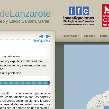
de
Lanzarote
ro y Eladio Santana Martel
Presentación
Créditos
Estudi
2972 de 3033
e una población
ento y explotación del territorio
de poblamiento y elementos de una
ión
de una población
etas
:
Una
vega
en la toponimia de
ivo, como también lo son las
hoyas
y
e las
vegas
designan siempre lugares
a general, de propiedad comunal, por
adas con el nombre de una localidad: