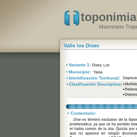
toponimia
Maximiano Trape
Valle los Dises
•
Variante 1:
Dises, Los
•
Municipio:
Yaisa
•
Identificación Territorial:
Depresi
•
Clasificación Descriptiva:
•
Morfot
•
Relieve
•
Depres
•
Comentario:
Dise
es término exclusivo de la topo
problemática, ya que se ha perdido tot
el habla común de la isla. Quizás por 
que no aparece en ningún diccionario