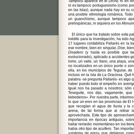
Tampoco aparece en el DRAE ni en ning
ni es tampoco portuguesismo (como podr
en las Islas), aunque nada hay en su c
una posible etimología románica. Todo 
un guanchismo, aunque tampoco apa
prehispánicas, ni siquiera en los
Monum
El único que ha tratado sobre esta p
inédito para la investigación, ha sido A
17 lugares contabiliza Pallarés en la 
ese nombre, bien en singular,
Dise
, bie
Disadero
(y hasta es posible que t
evolucionado), aplicado a accidentes g
lomo, un valle, un llano, una playa, un
no localizados en un único punto o zona 
ella, en los municipios de Teguise, de 
incluso en la isla de La Graciosa. Qué 
palabra -se pregunta Pallarés- es algo 
haber puesto todo el empeño en averigu
Igual nos ha pasado a nosotros; sólo
Teseguite, nos dijo, vagamente, que
bebederos». Por nuestra parte, intuimo
lo que un
eres
en las provincias de El H
que recogían el agua de lluvia y la 
arena, de tal forma que al retirar 
aprovechada. Este tipo de aprovecham
importancia en épocas antiguas, sobr
hallar remedio momentáneo en los tiem
había otro tipo de acuífero. Tan import
«sistema de
eres
» que debieron conoc