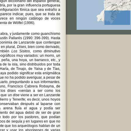
ún diccionario del español general,
ía, por la gran influencia portuguesa
onfiguración fónica que sea extraño a
parece indicar, pues, que se trata de
rece en ningún catálogo de voces
enta
de Wölfel (1996).
alabra, y justamente como guanchismo
gustín Pallarés (1990: 396-399). Hasta
toponimia de Lanzarote que contengan
n en plural,
Dises
, bien como derivado,
ambién
Los Sisitos
, como diminutivo
eográficos muy variados: un morro, un
a peña, una hoya, un barranco, etc., y
de la isla, sino distribuidos por toda
Haría, de Tinajo, de Yaisa y de Tías,
haya podido significar esta enigmática
que no ha podido averiguar, a pesar de
arlo, preguntando a sus informantes.
 uno, Francisco Cabrera Robayna, de
 los dises «venían a ser como los
s que un
dise
viene a ser en Lanzarote
ierro y Tenerife; es decir, unos hoyos
conservaban después al taparse con
la arena fluía el agua y podía ser
iento del agua debió de ser de gran
e todo por los pastores, que podían
pos de sequía y en lugares en que no
ante que los arqueólogos hablan de un
er y usar los aborígenes de varias