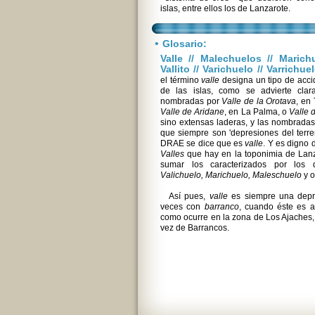
islas, entre ellos los de Lanzarote.
•
Glosario:
Valle // Malechuelos // Marichue
Vallito // Varichuelo // Varrichu
el término
valle
designa un tipo de accid
de las islas, como se advierte clar
nombradas por
Valle de la Orotava
, en
Valle de Aridane
, en La Palma, o
Valle 
sino extensas laderas, y las nombradas 
que siempre son 'depresiones del terre
DRAE se dice que es
valle
. Y es digno 
Valles
que hay en la toponimia de Lanz
sumar los caracterizados por los 
Valichuelo, Marichuelo, Maleschuelo
y o
Así pues,
valle
es siempre una depre
veces con
barranco
, cuando éste es a
como ocurre en la zona de Los Ajaches,
vez de Barrancos.