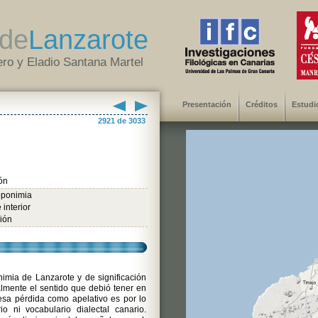
de
Lanzarote
ro y Eladio Santana Martel
Presentación
Créditos
Estudi
2921 de 3033
ón
oponimia
 interior
ión
nimia de Lanzarote y de significación
almente el sentido que debió tener en
esa pérdida como apelativo es por lo
 ni vocabulario dialectal canario.