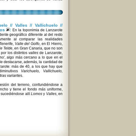
lo // Valles // Vallichuelo //
elos
:
En la toponimia de Lanzarote
ente geográfico diferente al del resto
amente al comparar las realidades
 Tenerife,
Valle del Golfo
, en El Hierro,
de Telde
, en Gran Canaria, que no son
por los distintos
valles
de Lanzarote,
no', algo más cercano a lo que en el
de destacarse, además, la cantidad de
arote: más de 40, a los que hay que
diminutivos
Varichuelo, Vallichuelo,
tras variantes.
sión del terreno, confundiéndose a
ncho y tiene el fondo más uniforme,
 sucediéndose allí
Lomos
y
Valles
, en