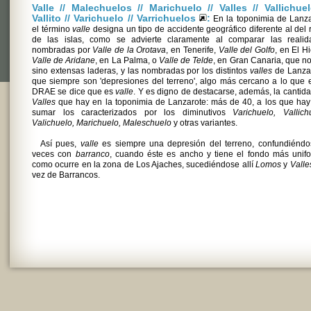
Valle // Malechuelos // Marichuelo // Valles // Vallichuel
Vallito // Varichuelo // Varrichuelos
:
En la toponimia de Lanza
el término
valle
designa un tipo de accidente geográfico diferente al del 
de las islas, como se advierte claramente al comparar las realid
nombradas por
Valle de la Orotava
, en Tenerife,
Valle del Golfo
, en El Hi
Valle de Aridane
, en La Palma, o
Valle de Telde
, en Gran Canaria, que n
sino extensas laderas, y las nombradas por los distintos
valles
de Lanzar
que siempre son 'depresiones del terreno', algo más cercano a lo que 
DRAE se dice que es
valle
. Y es digno de destacarse, además, la cantid
Valles
que hay en la toponimia de Lanzarote: más de 40, a los que ha
sumar los caracterizados por los diminutivos
Varichuelo, Vallich
Valichuelo, Marichuelo, Maleschuelo
y otras variantes.
Así pues,
valle
es siempre una depresión del terreno, confundiéndo
veces con
barranco
, cuando éste es ancho y tiene el fondo más unif
como ocurre en la zona de Los Ajaches, sucediéndose allí
Lomos
y
Valle
vez de Barrancos.