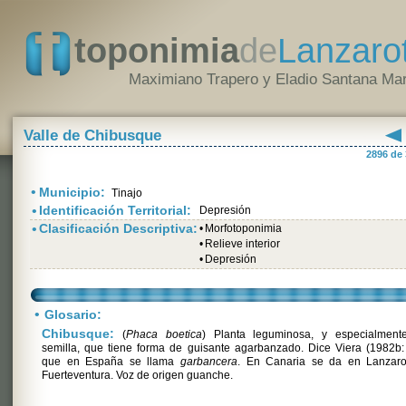
toponimia
de
Lanzaro
Maximiano Trapero y Eladio Santana Mar
Valle de Chibusque
2896 de
•
Municipio:
Tinajo
•
Identificación Territorial:
Depresión
•
Clasificación Descriptiva:
•
Morfotoponimia
•
Relieve interior
•
Depresión
•
Glosario:
Chibusque:
(
Phaca boetica
) Planta leguminosa, y especialment
semilla, que tiene forma de guisante agarbanzado. Dice Viera (1982b: 
que en España se llama
garbancera
. En Canaria se da en Lanzaro
Fuerteventura. Voz de origen guanche.