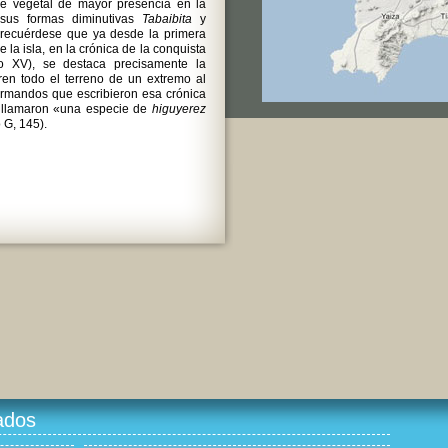
ie vegetal de mayor presencia en la
 sus formas diminutivas
Tabaibita
y
 recuérdese que ya desde la primera
 la isla, en la crónica de la conquista
lo XV), se destaca precisamente la
en todo el terreno de un extremo al
normandos que escribieron esa crónica
 llamaron «una especie de
higuyerez
o G, 145).
ados