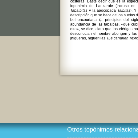
costeras. Baste decir que es la espec
toponimia de Lanzarote (incluso en
Tabaibitas
y la apocopada
Taibitas
). Y
descripción que se hace de los suelos de
bethencouriana (a principios del sig
abundancia de las tabaibas, «que cubr
otro», se dice, claro que los clérigos 
desconocían el nombre aborigen y las
[higueras, higuerillas] (
Le canarien
: text
Otros topónimos relacion