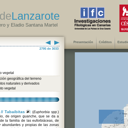
de
Lanzarote
ro y Eladio Santana Martel
Presentación
Créditos
Estudi
2795 de 3033
o vegetal
ión geográfica del terreno
tos naturales y derivados
to vegetal
 // Tabaibitas
:
(
Euphorbia spp.
)
o, de origen guanche, que se da a
de la familia de las euforbiáceas, de
 abundantes y propias de las zonas