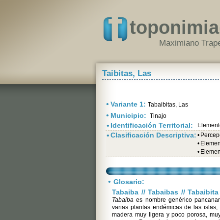
toponimia
Maximiano Trape
Taibitas, Las
•
Variante 1:
Tabaibitas, Las
•
Municipio:
Tinajo
•
Identificación Territorial:
Element
•
Clasificación Descriptiva:
•
Percepc
•
Elemen
•
Elemen
•
Glosario:
Tabaiba // Tabaibas // Tabaibita
Tabaiba
es nombre genérico pancanari
varias plantas endémicas de las islas, 
madera muy ligera y poco porosa, muy