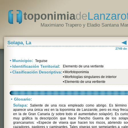
toponimia
de
Lanzaro
Maximiano Trapero y Eladio Santana Mar
Solapa, La
2749 de
•
Municipio:
Teguise
•
Identificación Territorial:
Elemento de una vertiente
•
Clasificación Descriptiva:
•
Morfotoponimia
•
Morfologías singulares de interior
•
Elemento de una vertiente
•
Glosario:
Solapa:
Saliente de una roca empleado como abrigo. Es término
aparece una única vez en la toponimia de Lanzarote, pero es muy frec
en la de Gran Canaria (y sobre todo el aumentativo
solapón
). Es curi
muy gráfica la descripción que hace Pancho Guerra de los
solap
grancanarios: «Especie de visera que hacen los riscos, abriendo so
cazadores, pastores y caminantes. Tales viseras son semejantes a «al