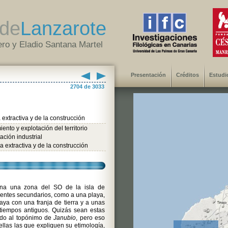
de
Lanzarote
ro y Eladio Santana Martel
Presentación
Créditos
Estudi
2704 de 3033
a extractiva y de la construcción
ento y explotación del territorio
ación industrial
ia extractiva y de la construcción
na una zona del SO de la isla de
identes secundarios, como a una playa,
aya con una franja de tierra y a unas
 tiempos antiguos. Quizás sean estas
ado al topónimo de
Janubio
, pero eso
ellas las que expliquen su etimología,