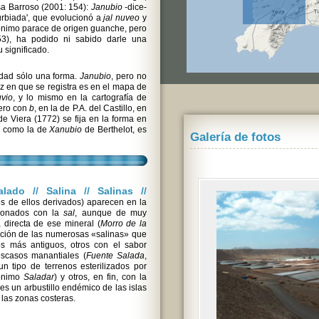
sa Barroso (2001: 154):
Janubio
-dice-
urbiada', que evolucionó a
jal nuveo
y
opónimo parace de origen guanche, pero
 53), ha podido ni sabido darle una
 significado.
lidad sólo una forma.
Janubio
, pero no
ez en que se registra es en el mapa de
vio
, y lo mismo en la cartografía de
pero con
b
, en la de P.A. del Castillo, en
de Viera (1772) se fija en la forma en
, como la de
Xanubio
de Berthelot, es
Galería de fotos
alado // Salina // Salinas //
os de ellos derivados) aparecen en la
cionados con la
sal
, aunque de muy
 directa de ese mineral (
Morro de la
tación de las numerosas «salinas» que
s más antiguos, otros con el sabor
scasos manantiales (
Fuente Salada
,
un tipo de terrenos esterilizados por
pónimo
Saladar
) y otros, en fin, con la
 es un arbustillo endémico de las islas
las zonas costeras.