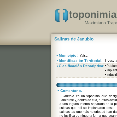
toponimia
Maximiano Trape
Salinas de Janubio
•
Municipio:
Yaisa
•
Identificación Territorial:
Industri
•
Clasificación Descriptiva:
•
Poblami
•
Implant
•
Industr
•
Comentario:
Janubio
es un topónimo que desig
Lanzarote y, dentro de ella, a otros acc
a una laguna interna separada de la pl
salinas que allí se implantaron desde
salinas las que más notoriedad han d
no justifica de ninguna forma que sean 