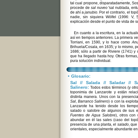
tal cual propone, disparatadamente, So
procede de
sal nuveo
'sal nublada, ent
de ahí a
janubio
. Por el contrario, el t
nadie, sin siquiera Wölfel (1996: V,
explicación desde el punto de vista de su
En cuanto a la escritura, en la actua
así en tiempos anteriores. La primera v
Torriani, en 1590, y lo hace como
Anu
Brihuela/Cosala, en 1635; y lo mismo, 
1686; sólo a partir de Riviere (1741) y 
que ha llegado hasta hoy. Otras formas
pura solución individual.
•
Glosario:
Sal // Salada // Saladar // S
Salinero:
Todos estos términos (y otr
toponimia de Lanzarote y están rela
distinta manera. Unos con la presencia
Sal
,
Barranco Salinero
) o con la explo
Lanzarote ha tenido desde los tiempo
salado o salobre de algunos de sus e
Fuentes de Agua Salobre
), otros con 
abundar en él las sales (caso del to
presencia de una planta, el
salado
, que
orientales, especialmente abundante en 