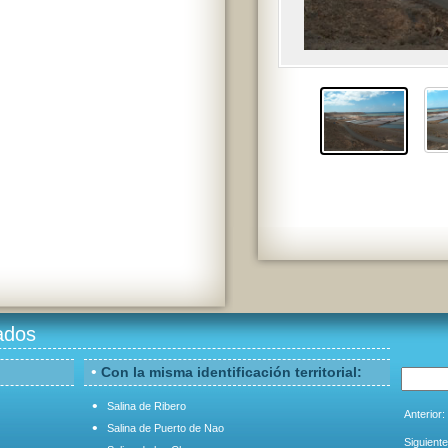
ados
•
Con la misma identificación territorial:
•
Salina de Ribero
Anterior:
•
Salina de Puerto de Nao
Siguiente