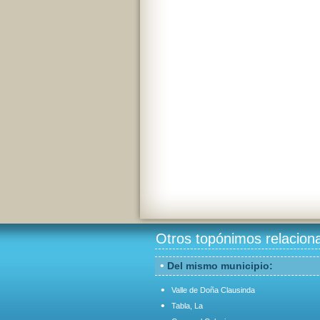
Otros topónimos relacion
•
Del mismo municipio:
•
Valle de Doña Clausinda
•
Tabla, La