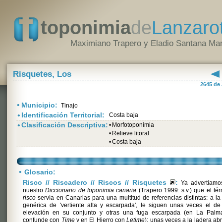
toponimia
de
Lanzaro
Maximiano Trapero y Eladio Santana Mar
Risquetes, Los
2645 de
•
Municipio:
Tinajo
•
Identificación Territorial:
Costa baja
•
Clasificación Descriptiva:
•
Morfotoponimia
•
Relieve litoral
•
Costa baja
•
Glosario:
Risco // Riscadero // Riscos // Risquetes
:
Ya advertíamo
nuestro
Diccionario de toponimia canaria
(Trapero 1999: s.v.) que el té
risco
servía en Canarias para una multitud de referencias distintas: a l
genérica de 'vertiente alta y escarpada', le siguen unas veces el d
elevación en su conjunto y otras una fuga escarpada (en La Palm
confunde con
Time
y en El Hierro con
Letime
); unas veces a la ladera ab