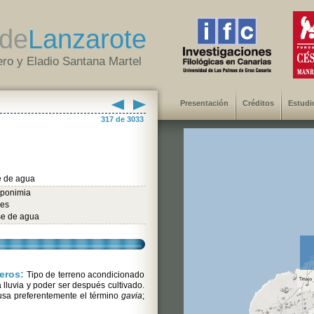
de
Lanzarote
ro y Eladio Santana Martel
Presentación
Créditos
Estudi
317 de 3033
 de agua
oponimia
les
e de agua
eros:
Tipo de terreno acondicionado
a lluvia y poder ser después cultivado.
usa preferentemente el término
gavia
;