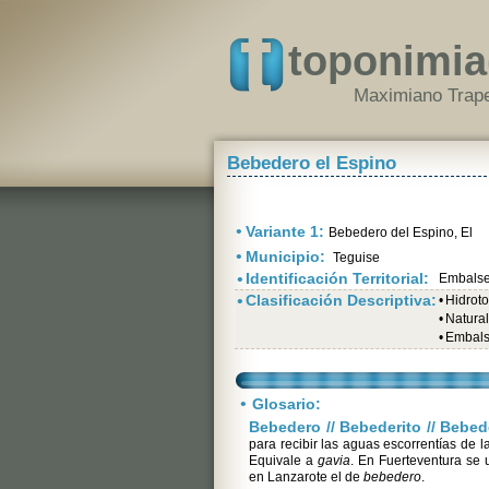
toponimia
Maximiano Trape
Bebedero el Espino
•
Variante 1:
Bebedero del Espino, El
•
Municipio:
Teguise
•
Identificación Territorial:
Embalse
•
Clasificación Descriptiva:
•
Hidrot
•
Natura
•
Embals
•
Glosario:
Bebedero // Bebederito // Bebed
para recibir las aguas escorrentías de l
Equivale a
gavia
. En Fuerteventura se 
en Lanzarote el de
bebedero
.