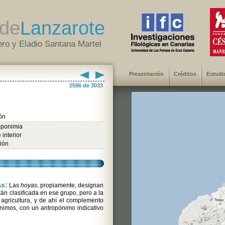
de
Lanzarote
ro y Eladio Santana Martel
Presentación
Créditos
Estudi
2596 de 3033
ón
oponimia
 interior
ión
as:
Las
hoyas
, propiamente, designan
tán clasificada en ese grupo, pero a la
 agricultura, y de ahí el complemento
nimos, con un antropónimo indicativo