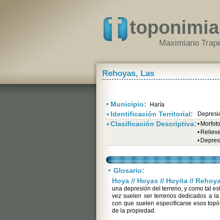
toponimia
Maximiano Trape
Rehoyas, Las
•
Municipio:
Haría
•
Identificación Territorial:
Depresi
•
Clasificación Descriptiva:
•
Morfot
•
Relieve
•
Depres
•
Glosario:
Hoya // Hoyas // Hoyita // Rehoy
una depresión del terreno, y como tal es
vez suelen ser terrenos dedicados a la
con que suelen especificarse esos topó
de la propiedad.