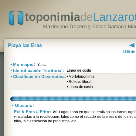
toponimia
de
Lanzaro
Maximiano Trapero y Eladio Santana Mar
Playa las Eras
2389 de
•
Municipio:
Yaisa
•
Identificación Territorial:
Línea de costa
•
Clasificación Descriptiva:
•
Morfotoponimia
•
Relieve litoral
•
Línea de costa
•
Glosario:
Era // Eras // Eritas
:
Lugar llano en que se realizan las tareas agrí
vinculadas a la recolección, tales como el secado de la mies o de los fruto
trilla, la clasificación de productos, etc.