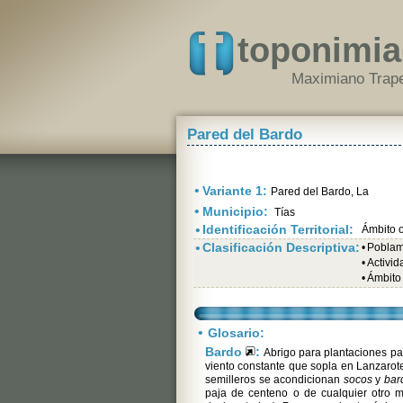
toponimia
Maximiano Trape
Pared del Bardo
•
Variante 1:
Pared del Bardo, La
•
Municipio:
Tías
•
Identificación Territorial:
Ámbito o
•
Clasificación Descriptiva:
•
Poblami
•
Activi
•
Ámbito 
•
Glosario:
Bardo
:
Abrigo para plantaciones par
viento constante que sopla en Lanzarote
semilleros se acondicionan
socos
y
bar
paja de centeno o de cualquier otro m