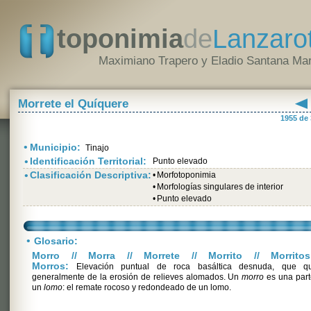
toponimia
de
Lanzaro
Maximiano Trapero y Eladio Santana Mar
Morrete el Quíquere
1955 de
•
Municipio:
Tinajo
•
Identificación Territorial:
Punto elevado
•
Clasificación Descriptiva:
•
Morfotoponimia
•
Morfologías singulares de interior
•
Punto elevado
•
Glosario:
Morro // Morra // Morrete // Morrito // Morritos
Morros:
Elevación puntual de roca basáltica desnuda, que q
generalmente de la erosión de relieves alomados. Un
morro
es una part
un
lomo
: el remate rocoso y redondeado de un lomo.